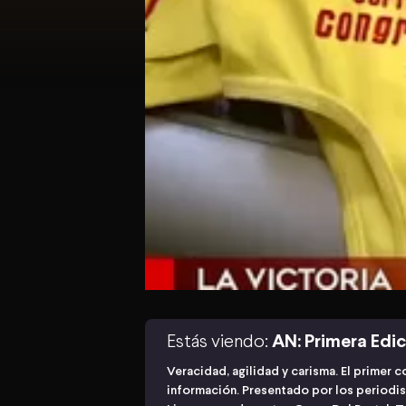
Estás viendo:
AN: Primera Edi
Veracidad, agilidad y carisma. El primer 
información. Presentado por los periodis