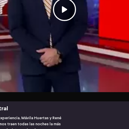
tral
experiencia, Mávila Huertas y René
os traen todas las noches la más