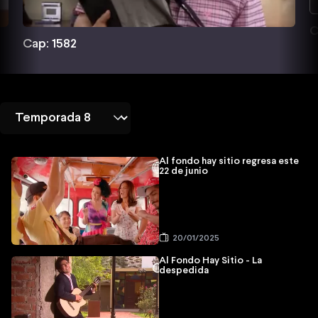
C
Cap: 1582
Al fondo hay sitio regresa este
22 de junio
20/01/2025
Al Fondo Hay Sitio - La
despedida