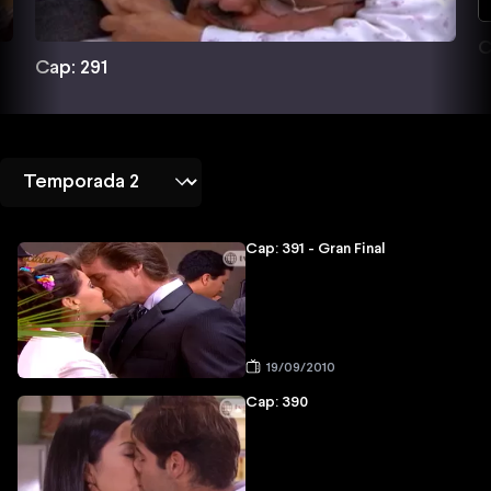
C
Cap: 291
Cap: 391 - Gran Final
19/09/2010
Cap: 390