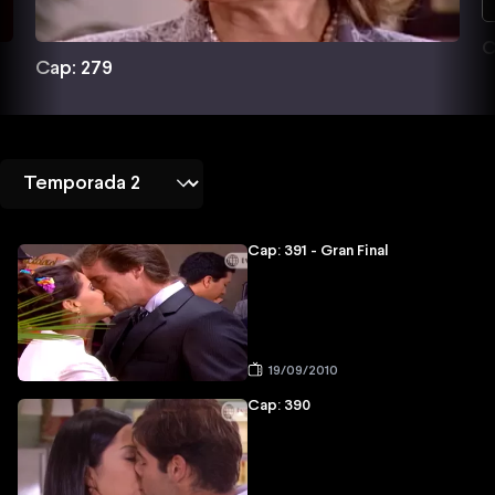
C
Cap: 279
Cap: 391 - Gran Final
19/09/2010
Cap: 390