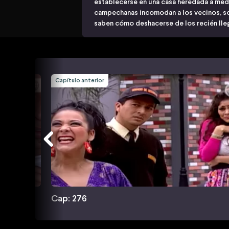
establecerse en una casa heredada a med
campechanas incomodan a los vecinos, 
saben cómo deshacerse de los recién ll
Capítulo anterior
Cap: 276