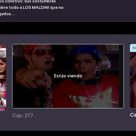
io construir. Sus costumbres
sobre todo a LOS MALDINI que no
egados….
Si
Estás viendo
Ca
Cap: 277