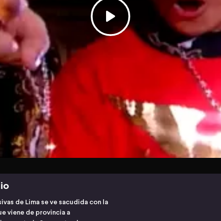
io
sivas de Lima se ve sacudida con la
e viene de provincia a