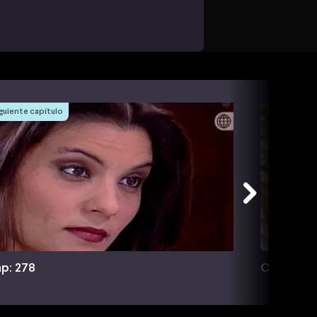
guiente capítulo
p: 278
Cap: 279