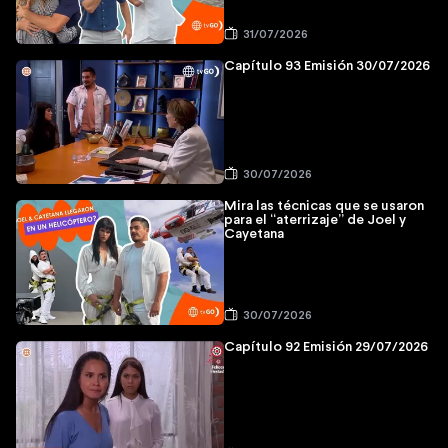
31/07/2026
Capítulo 93 Emisión 30/07/2026
30/07/2026
Mira las técnicas que se usaron
para el “aterrizaje” de Joel y
Cayetana
30/07/2026
Capítulo 92 Emisión 29/07/2026