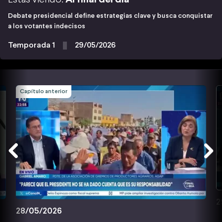
Debate presidencial define estrategias clave y busca conquistar
a los votantes indecisos
Temporada 1
29/05/2026
Capítulo anterior
2
28/05/2026