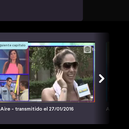
guiente capítulo
 Aire - transmitido el 27/01/2016
Al Aire - 