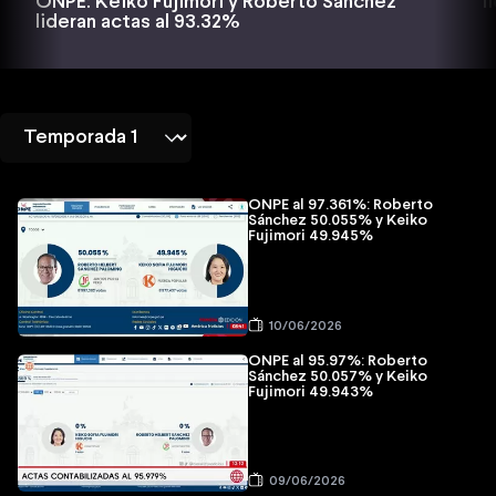
l
ONPE: Keiko Fujimori y Roberto Sánchez
lideran actas al 93.32%
ONPE al 97.361%: Roberto
Sánchez 50.055% y Keiko
Fujimori 49.945%
10/06/2026
ONPE al 95.97%: Roberto
Sánchez 50.057% y Keiko
Fujimori 49.943%
09/06/2026