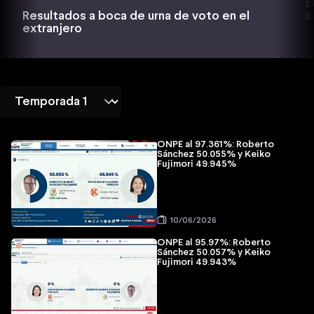
E
c
Resultados a boca de urna de voto en el
extranjero
ONPE al 97.361%: Roberto
Sánchez 50.055% y Keiko
Fujimori 49.945%
10/06/2026
ONPE al 95.97%: Roberto
Sánchez 50.057% y Keiko
Fujimori 49.943%