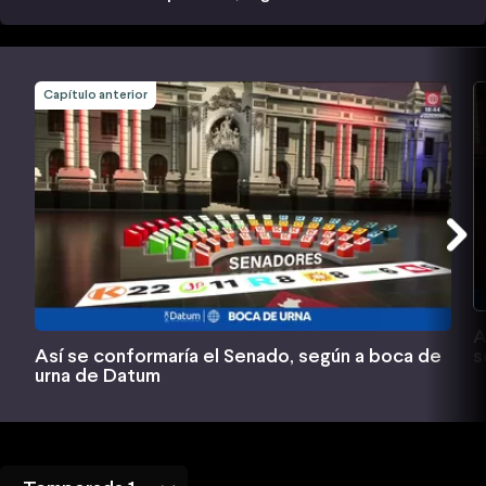
Capítulo anterior
A
s
Así se conformaría el Senado, según a boca de
urna de Datum