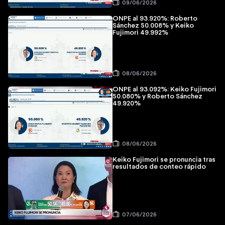
09/06/2026
ONPE al 93.920%: Roberto
Sánchez 50.008% y Keiko
Fujimori 49.992%
08/06/2026
ONPE al 93.092%: Keiko Fujimori
50.080% y Roberto Sánchez
49.920%
08/06/2026
Keiko Fujimori se pronuncia tras
resultados de conteo rápido
07/06/2026