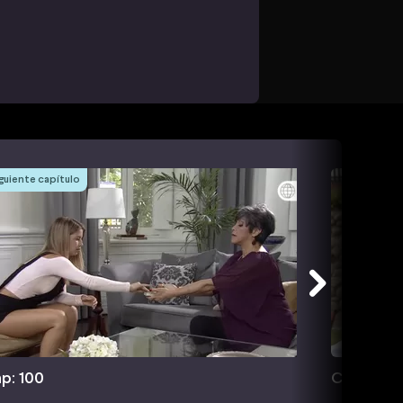
guiente capítulo
p: 100
Cap: 101