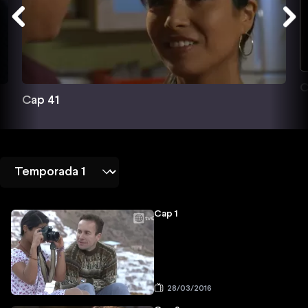
C
Cap 41
Cap 1
28/03/2016