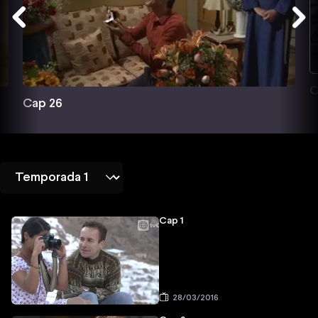
C
Cap 26
Cap 1
28/03/2016