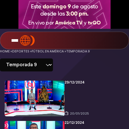
Fútbol
HOME »
DEPORTES »
FÚTBOL EN AMÉRICA »
TEMPORADA 9
en
América
-
29/12/2024
Temporada
9
20/01/2025
22/12/2024