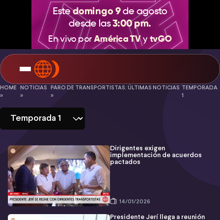
Paro
HOME
NOTICIAS
PARO DE TRANSPORTISTAS: ÚLTIMAS NOTICIAS
TEMPORADA
»
»
»
1
de
transportistas:
últimas
Dirigentes exigen
noticias
implementación de acuerdos
pactados
-
Temporada
1
14/01/2026
Presidente Jerí llega a reunión