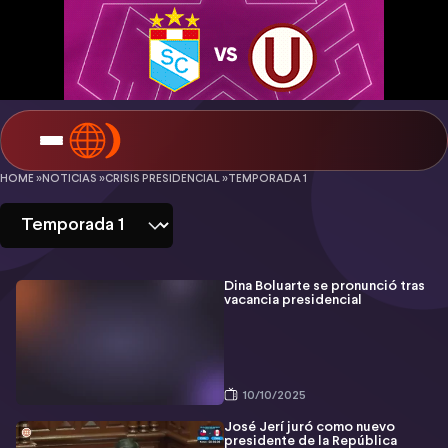
Crisis
HOME »
NOTICIAS »
CRISIS PRESIDENCIAL »
TEMPORADA 1
presidencial
-
Temporada
Dina Boluarte se pronunció tras
vacancia presidencial
1
10/10/2025
José Jerí juró como nuevo
presidente de la República