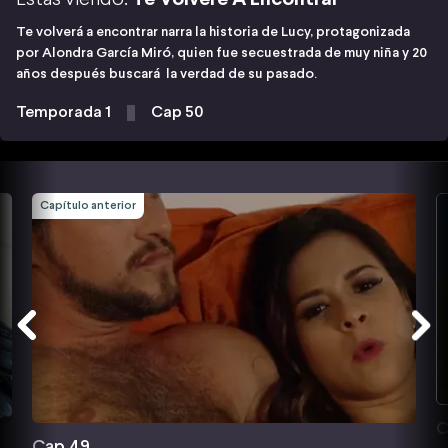
Te volverá a encontrar narra la historia de Lucy, protagonizada
por Alondra García Miró, quien fue secuestrada de muy niña y 20
años después buscará la verdad de su pasado.
Temporada 1
Cap 50
Capítulo anterior
C
Cap 49