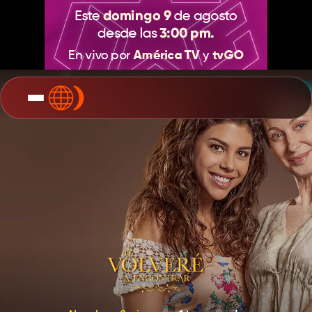
Te
Volvere
A