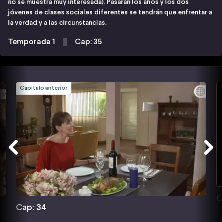
no se muestra muy interesada). Pasarán los años y los dos
jóvenes de clases sociales diferentes se tendrán que enfrentar a
la verdad y a las circunstancias.
Temporada 1
Cap: 35
Capítulo anterior
C
Cap: 34