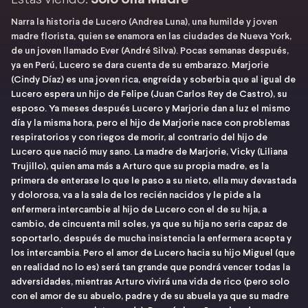
Narra la historia de Lucero (Andrea Luna), una humilde y joven
madre florista, quien se enamora en las ciudades de Nueva York,
de un joven llamado Ever (André Silva). Pocas semanas después,
ya en Perú, Lucero se dara cuenta de su embarazo. Marjorie
(Cindy Díaz) es una joven rica, engreída y soberbia que al igual de
Lucero espera un hijo de Felipe (Juan Carlos Rey de Castro), su
esposo. Ya meses después Lucero y Marjorie dan a luz el mismo
día y la misma hora, pero el hijo de Marjorie nace con problemas
respiratorios y con riegos de morir, al contrario del hijo de
Lucero que nació muy sano. La madre de Marjorie, Vicky (Liliana
Trujillo), quien ama más a Arturo que su propia madre, es la
primera de enterase lo que le paso a su nieto, ella muy devastada
y dolorosa, va a la sala de los recién nacidos y le pide a la
enfermera intercambie al hijo de Lucero con el de su hija, a
cambio, de cincuenta mil soles, ya que su hija no seria capaz de
soportarlo, después de mucha insistencia la enfermera acepta y
los intercambia. Pero el amor de Lucero hacia su hijo Miguel (que
en realidad no lo es) será tan grande que pondrá vencer todas la
adversidades, mientras Arturo vivirá una vida de rico (pero solo
con el amor de su abuelo, padre y de su abuela ya que su madre