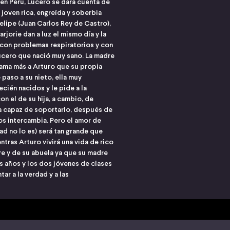
 en Perú, Lucero se dara cuenta de
 joven rica, engreída y soberbia
Felipe (Juan Carlos Rey de Castro),
jorie dan a luz el mismo día y la
e con problemas respiratorios y con
 Lucero que nació muy sano. La madre
en ama más a Arturo que su propia
 paso a su nieto, ella muy
ecién nacidos y le pide a la
n el de su hija, a cambio, de
ria capaz de soportarlo, después de
os intercambia. Pero el amor de
ad no lo es) será tan grande que
tras Arturo vivirá una vida de rico
re y de su abuela ya que su madre
s años y los dos jóvenes de clases
ar a la verdad y a las