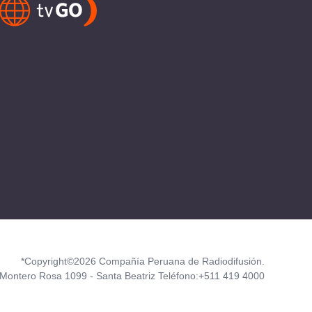
*Copyright©2026 Compañía Peruana de Radiodifusión.
Montero Rosa 1099 - Santa Beatriz Teléfono:+511 419 4000