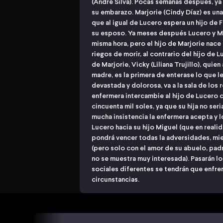
(André Silva). Pocas semanas después, ya
su embarazo. Marjorie (Cindy Díaz) es una
que al igual de Lucero espera un hijo de 
su esposo. Ya meses después Lucero y Mar
misma hora, pero el hijo de Marjorie nac
riegos de morir, al contrario del hijo de
de Marjorie, Vicky (Liliana Trujillo), qui
madre, es la primera de enterase lo que le
devastada y dolorosa, va a la sala de los r
enfermera intercambie al hijo de Lucero co
cincuenta mil soles, ya que su hija no se
mucha insistencia la enfermera acepta y l
Lucero hacia su hijo Miguel (que en realid
pondrá vencer todas la adversidades, mien
(pero solo con el amor de su abuelo, pad
no se muestra muy interesada). Pasarán lo
sociales diferentes se tendrán que enfrent
circunstancias.