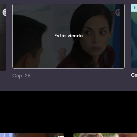
Si
Estás viendo
Ca
Cap: 28