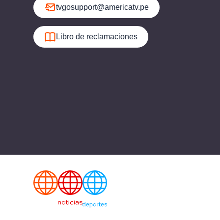
tvgosupport@americatv.pe
Libro de reclamaciones