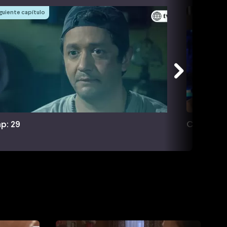
guiente capítulo
p: 29
Cap: 30