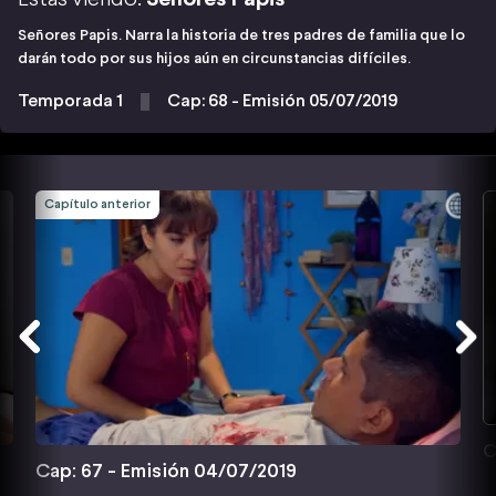
Señores Papis. Narra la historia de tres padres de familia que lo
darán todo por sus hijos aún en circunstancias difíciles.
Temporada 1
Cap: 68 - Emisión 05/07/2019
Capítulo anterior
C
Cap: 67 - Emisión 04/07/2019