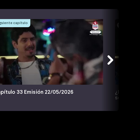
guiente capítulo
pítulo 33 Emisión 22/05/2026
¿Marcelo l
secreto?