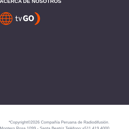
ACERCA DE NOSOTROS
*Copyright©2026 Compañía Peruana de Radiodifusión.
Montero Rosa 1099 - Santa Beatriz Teléfono:+511 419 4000