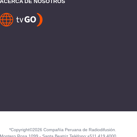
ACERCA DE NOSOTROS
*Copyright©2026 Compañía Peruana de Radiodifusión.
Montero Rosa 1099 - Santa Beatriz Teléfono:+511 419 4000