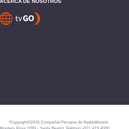
ACERCA DE NOSOTROS
*Copyright©2026 Compañía Peruana de Radiodifusión.
Montero Rosa 1099 - Santa Beatriz Teléfono:+511 419 4000