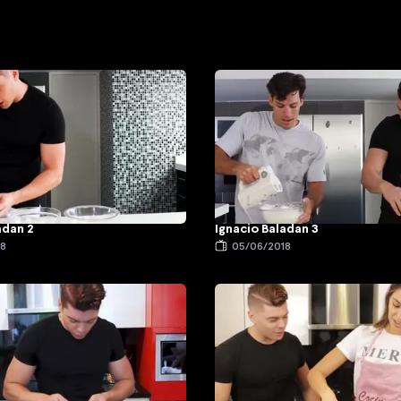
adan 2
Ignacio Baladan 3
18
05/06/2018