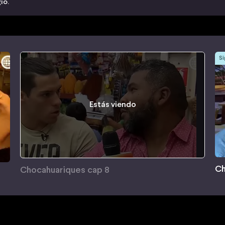
gio.
Si
Estás viendo
Ch
Chocahuariques cap 8