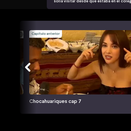
solía visitar desde que estaba en el cole
Capítulo anterior
Chocahuariques cap 7