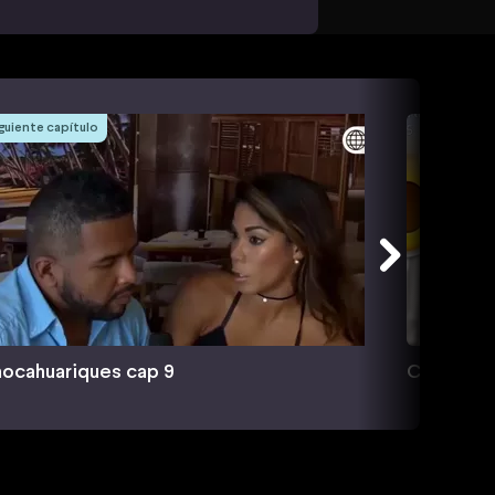
guiente capítulo
ocahuariques cap 9
Chocahuar