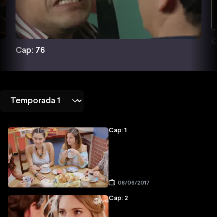
C
Cap: 76
Cap: 1
06/06/2017
Cap: 2