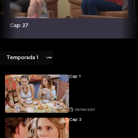
C
Cap: 27
Cap: 1
06/06/2017
Cap: 2