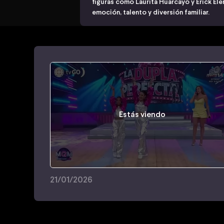
figuras como Laurita Huarcayo y Erick El
emoción, talento y diversión familiar.
Estás viendo
21/01/2026