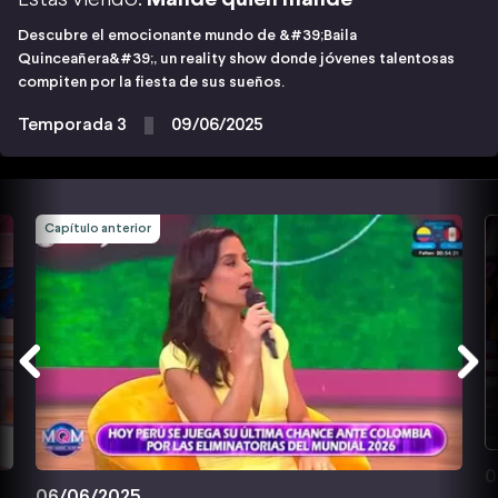
Descubre el emocionante mundo de &#39;Baila
Quinceañera&#39;, un reality show donde jóvenes talentosas
compiten por la fiesta de sus sueños.
Temporada 3
09/06/2025
Capítulo anterior
0
06/06/2025