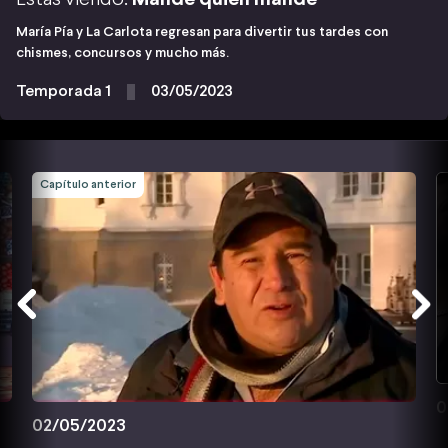
María Pía y La Carlota regresan para divertir tus tardes con
chismes, concursos y mucho más.
Temporada 1
03/05/2023
Capítulo anterior
0
02/05/2023