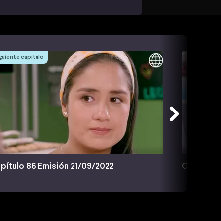
guiente capítulo
pítulo 86 Emisión 21/09/2022
Capítulo 