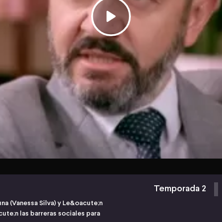
Temporada 2
una (Vanessa Silva) y Le&oacute;n
ute;n las barreras sociales para