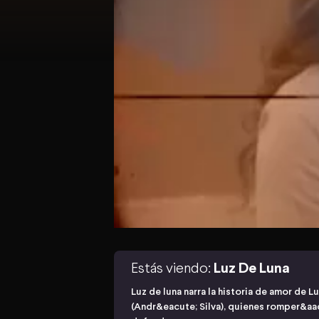
Estás viendo:
Luz De Luna
Luz de luna narra la historia de amor de L
(Andr&eacute; Silva), quienes romper&aac