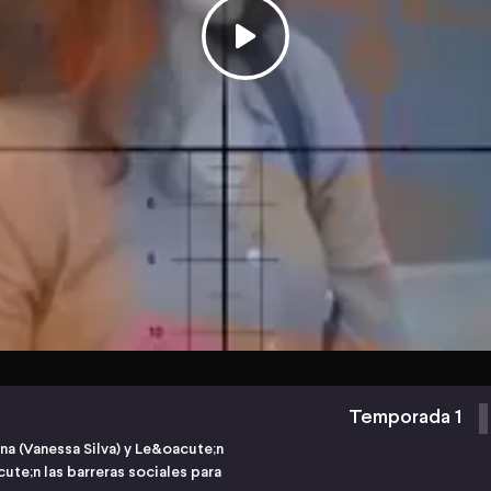
Temporada 1
una (Vanessa Silva) y Le&oacute;n
ute;n las barreras sociales para