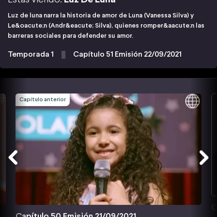
Luz de luna narra la historia de amor de Luna (Vanessa Silva) y
Le&oacute;n (Andr&eacute; Silva), quienes romper&aacute;n las
barreras sociales para defender su amor.
Temporada 1
Capítulo 51 Emisión 22/09/2021
Capítulo anterior
C
Capítulo 50 Emisión 21/09/2021