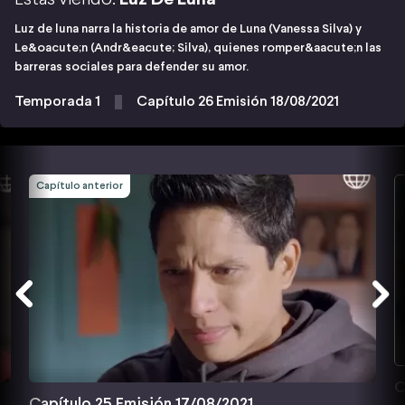
Luz de luna narra la historia de amor de Luna (Vanessa Silva) y
Le&oacute;n (Andr&eacute; Silva), quienes romper&aacute;n las
barreras sociales para defender su amor.
Temporada 1
Capítulo 26 Emisión 18/08/2021
Capítulo anterior
C
Capítulo 25 Emisión 17/08/2021