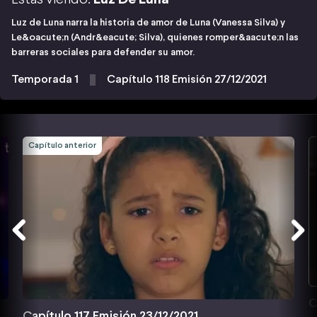
Luz de Luna narra la historia de amor de Luna (Vanessa Silva) y
Le&oacute;n (Andr&eacute; Silva), quienes romper&aacute;n las
barreras sociales para defender su amor.
Temporada 1
Capítulo 118 Emisión 27/12/2021
Capítulo anterior
C
Capítulo 117 Emisión 23/12/2021