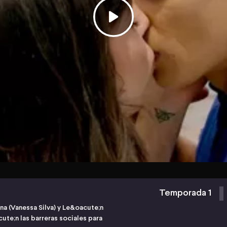
Temporada 1
una (Vanessa Silva) y Le&oacute;n
ute;n las barreras sociales para