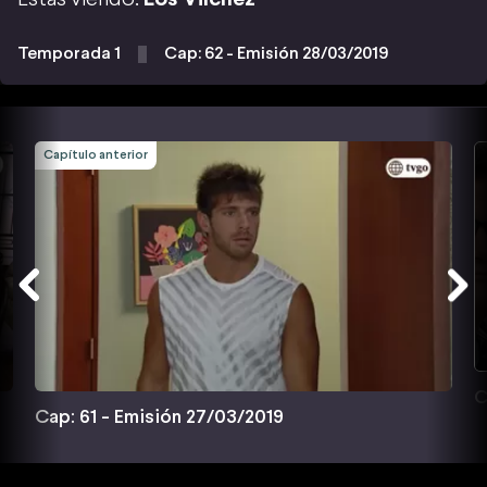
Temporada 1
Cap: 62 - Emisión 28/03/2019
Capítulo anterior
C
Cap: 61 - Emisión 27/03/2019