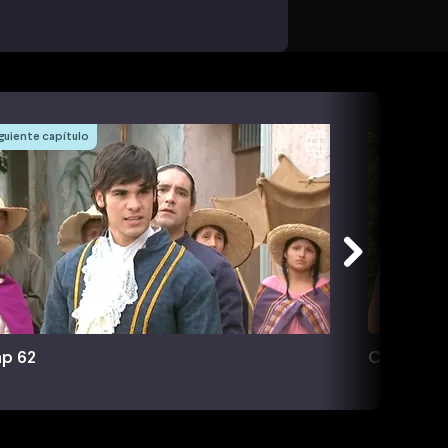
guiente capítulo
p 62
Cap 63