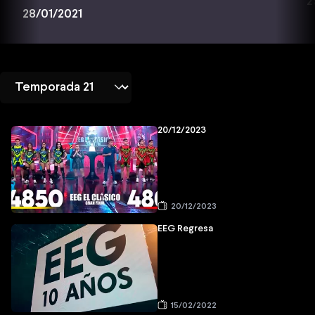
2
28/01/2021
20/12/2023
20/12/2023
EEG Regresa
15/02/2022