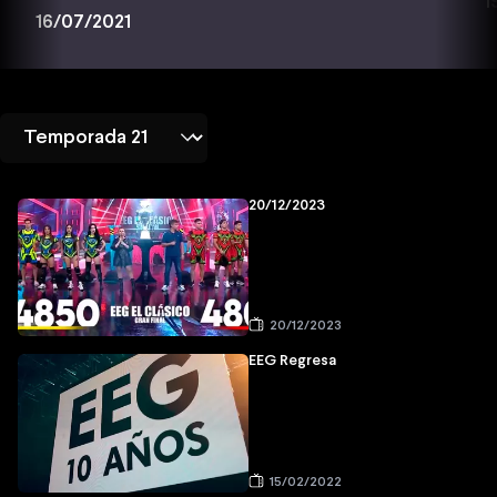
1
16/07/2021
20/12/2023
20/12/2023
EEG Regresa
15/02/2022