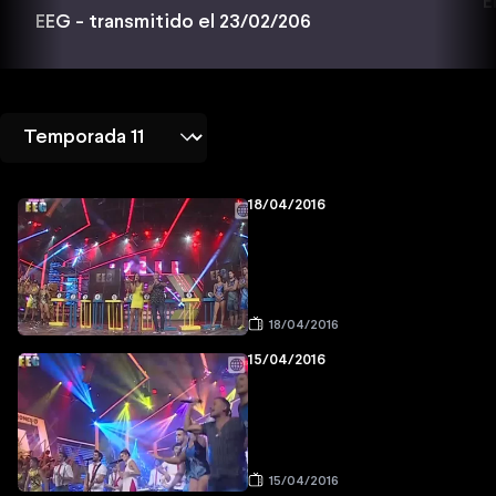
E
EEG - transmitido el 23/02/206
18/04/2016
18/04/2016
15/04/2016
15/04/2016