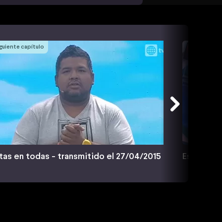
guiente capítulo
tas en todas - transmitido el 27/04/2015
Estás en 