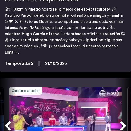
🎬✨ ¡Jazmín Pinedo nos trae lo mejor del espectáculo! 💫 🎉
Patricio Parodi celebró su cumple rodeado de amigos y familia
🥳❤️. ⚔️ En Esto es Guerra, la competencia se pone cada vez más
intensa 💪🔥. 🎭 Rosángela sueña con brillar como actriz 🌟,
mientras Hugo García e Isabel Ladera hacen oficial su relación 💞.
🎤 Florcita Polo abre su corazón y Suheyn Cipriani persigue sus
sueños musicales 🎶💖. ¡Y atención fans! Ed Sheeran regresa a
Lima 🎸.
Temporada 5
21/10/2025
Capítulo anterior