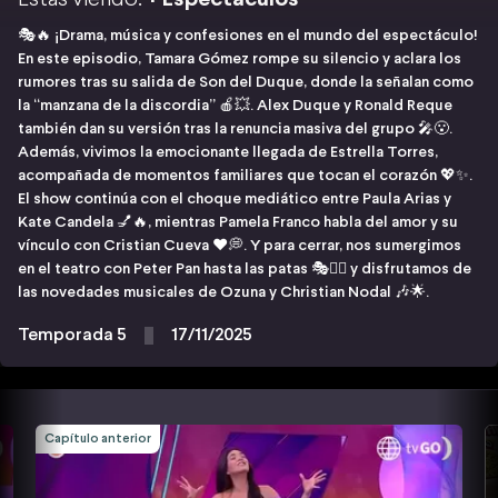
🎭🔥 ¡Drama, música y confesiones en el mundo del espectáculo!
En este episodio, Tamara Gómez rompe su silencio y aclara los
rumores tras su salida de Son del Duque, donde la señalan como
la “manzana de la discordia” 🍎💥. Alex Duque y Ronald Reque
también dan su versión tras la renuncia masiva del grupo 🎤😮.
Además, vivimos la emocionante llegada de Estrella Torres,
acompañada de momentos familiares que tocan el corazón 💖✨.
El show continúa con el choque mediático entre Paula Arias y
Kate Candela 💅🔥, mientras Pamela Franco habla del amor y su
vínculo con Cristian Cueva ❤️💭. Y para cerrar, nos sumergimos
en el teatro con Peter Pan hasta las patas 🎭🧚‍♂️ y disfrutamos de
las novedades musicales de Ozuna y Christian Nodal 🎶🌟.
Temporada 5
17/11/2025
Capítulo anterior