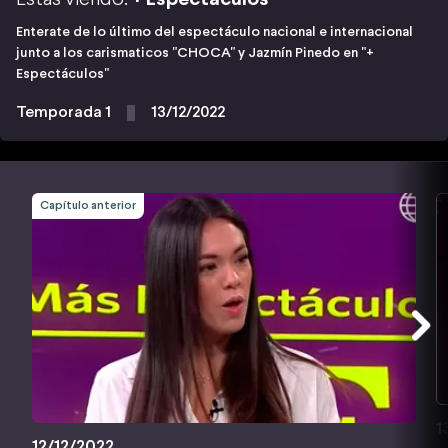
Enterate de lo último del espectáculo nacional e internacional
junto a los carismaticos "CHOCA" y Jazmín Pinedo en "+
Espectáculos"
Temporada 1
13/12/2022
Capítulo anterior
1
12/12/2022