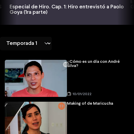
E
G
S
Especial de Hiro. Cap. 1: Hiro entrevistó a Paolo
Goya (1ra parte)
¿Cómo es un día con André
Silva?
10/01/2022
Making of de Maricucha