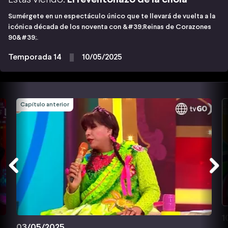
Sumérgete en un espectáculo único que te llevará de vuelta a la
icónica década de los noventa con &#39;Reinas de Corazones
90&#39;.
Temporada 14
10/05/2025
Capítulo anterior
1
03/05/2025